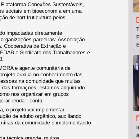
da Plataforma Conexões Sustentáveis,
ções sociais em bioeconomia em uma
ão de hortifruticultura pelos
ndo impactadas diretamente
R
3 organizações parceiras: Associação
B
, Cooperativa de Extração e
EDAB e Sindicato dos Trabalhadores e
B.
AMORA e agente comunitária de
projeto auxilia no conhecimento das
 pessoas na comunidade que muitas
s das formações, estamos adquirindo
 como nos organizar em grupos
erar renda”, conta.
a, o projeto vai implementar
dução de adubo orgânico, auxiliando
famílias da comunidade e implementando
I
a
a técnica grande, muitos