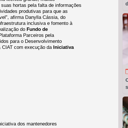
suas hortas pela falta de informações
tividades produtivas para que as
el”, afirma Danylla Cássia, do
nfraestrutura inclusiva e fomento à
ealização do
Fundo de
lataforma Parceiros pela
idos para o Desenvolvimento
y & CIAT com execução da
Iniciativa
O
s
niciativa dos mantenedores