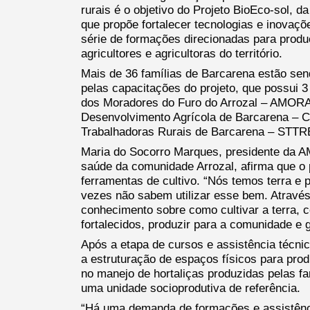
rurais é o objetivo do Projeto BioEco-sol, 
que propõe fortalecer tecnologias e inova
série de formações direcionadas para produç
agricultores e agricultoras do território.
Mais de 36 famílias de Barcarena estão se
pelas capacitações do projeto, que possui 
dos Moradores do Furo do Arrozal – AMORA
Desenvolvimento Agrícola de Barcarena – C
Trabalhadoras Rurais de Barcarena – STTR
Maria do Socorro Marques, presidente da 
saúde da comunidade Arrozal, afirma que o 
ferramentas de cultivo. “Nós temos terra e
vezes não sabem utilizar esse bem. Atravé
conhecimento sobre como cultivar a terra,
fortalecidos, produzir para a comunidade e g
Após a etapa de cursos e assistência técnic
a estruturação de espaços físicos para pro
no manejo de hortaliças produzidas pelas 
uma unidade socioprodutiva de referência.
“Há uma demanda de formações e assistênci