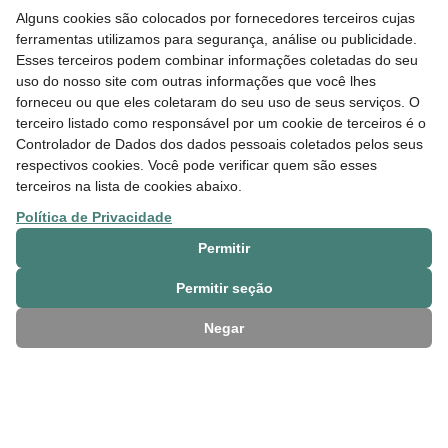
Fundo Hydro oferece oficinas gratuitas para
Alguns cookies são colocados por fornecedores terceiros cujas
elaboração de projetos
ferramentas utilizamos para segurança, análise ou publicidade.
Esses terceiros podem combinar informações coletadas do seu
uso do nosso site com outras informações que você lhes
forneceu ou que eles coletaram do seu uso de seus serviços. O
terceiro listado como responsável por um cookie de terceiros é o
Controlador de Dados dos dados pessoais coletados pelos seus
respectivos cookies. Você pode verificar quem são esses
terceiros na lista de cookies abaixo.
Política de Privacidade
Permitir
15 JUL 2026
Permitir seção
Trilhando Caminhos lança edital com R$ 1,5
milhão para projetos de Barcarena (PA).
Negar