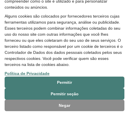
compreender como o site é utilizado e para personalizar
conteúdos ou anúncios.
15 MAY 2026
Alguns cookies são colocados por fornecedores terceiros cujas
Iniciativas apoiadas pelo Fundo Hydro
ferramentas utilizamos para segurança, análise ou publicidade.
contribuem para o desenvolvimento de
Esses terceiros podem combinar informações coletadas do seu
comunidades
uso do nosso site com outras informações que você lhes
forneceu ou que eles coletaram do seu uso de seus serviços. O
terceiro listado como responsável por um cookie de terceiros é o
Controlador de Dados dos dados pessoais coletados pelos seus
respectivos cookies. Você pode verificar quem são esses
terceiros na lista de cookies abaixo.
Política de Privacidade
Permitir
Permitir seção
14 APR 2026
Negar
Programa Corredor: projetos classificados
estão em fase de cadastro