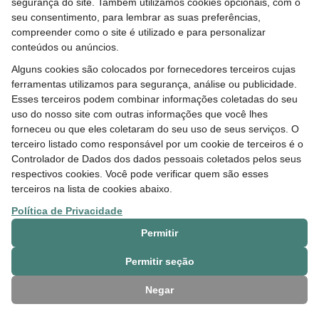
milhão para projetos de Barcarena (PA).
segurança do site. Também utilizamos cookies opcionais, com o
seu consentimento, para lembrar as suas preferências,
compreender como o site é utilizado e para personalizar
conteúdos ou anúncios.
Alguns cookies são colocados por fornecedores terceiros cujas
ferramentas utilizamos para segurança, análise ou publicidade.
Esses terceiros podem combinar informações coletadas do seu
uso do nosso site com outras informações que você lhes
forneceu ou que eles coletaram do seu uso de seus serviços. O
terceiro listado como responsável por um cookie de terceiros é o
Controlador de Dados dos dados pessoais coletados pelos seus
14 JUL 2026
respectivos cookies. Você pode verificar quem são esses
terceiros na lista de cookies abaixo.
II Semana do Clima: debates e atividades
voltadas para o desenvolvimento sustentável
Política de Privacidade
Permitir
Permitir seção
Negar