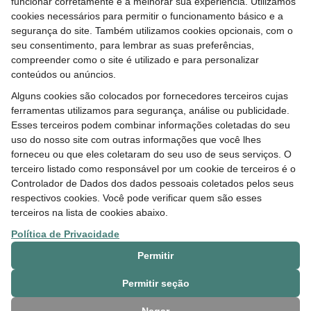
funcionar corretamente e a melhorar sua experiência. Utilizamos
cookies necessários para permitir o funcionamento básico e a
segurança do site. Também utilizamos cookies opcionais, com o
seu consentimento, para lembrar as suas preferências,
15 MAY 2026
compreender como o site é utilizado e para personalizar
Resultado do edital do Programa Corredor
conteúdos ou anúncios.
será divulgado até junho
Alguns cookies são colocados por fornecedores terceiros cujas
ferramentas utilizamos para segurança, análise ou publicidade.
Esses terceiros podem combinar informações coletadas do seu
uso do nosso site com outras informações que você lhes
forneceu ou que eles coletaram do seu uso de seus serviços. O
terceiro listado como responsável por um cookie de terceiros é o
Controlador de Dados dos dados pessoais coletados pelos seus
respectivos cookies. Você pode verificar quem são esses
terceiros na lista de cookies abaixo.
Política de Privacidade
15 MAY 2026
Permitir
Fundo Hydro incentiva construções
Permitir seção
sustentáveis